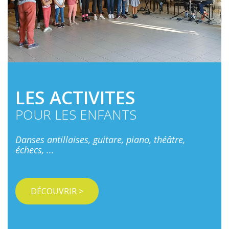
LES ACTIVITES
POUR LES ENFANTS
Danses antillaises, guitare, piano, théâtre,
échecs, ...
DÉCOUVRIR >