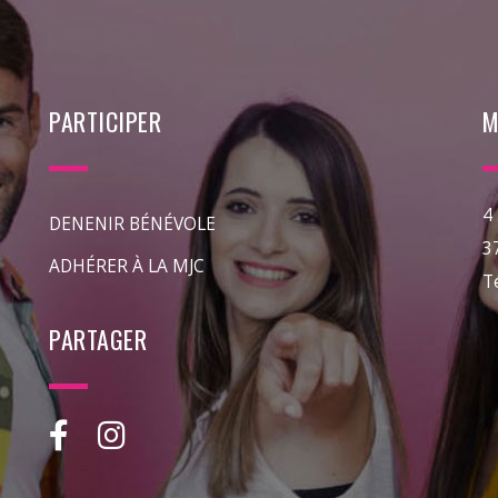
PARTICIPER
M
4
DENENIR BÉNÉVOLE
3
ADHÉRER À LA MJC
T
PARTAGER