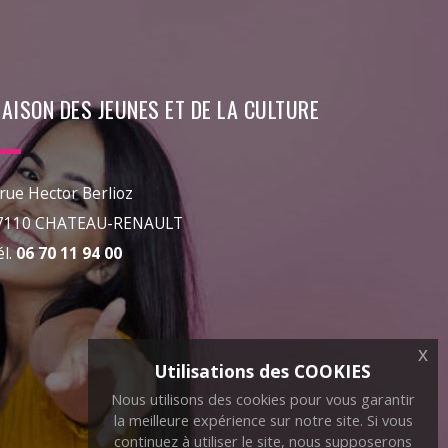
AISON DES JEUNES ET DE LA CULTURE
 rue Hector Berlioz
7110 CHATEAU-RENAULT
él.
06 70 11 94 00
x
Utilisations des COOKIES
Nous utilisons des cookies pour vous garantir
la meilleure expérience sur notre site. Si vous
continuez à utiliser le site, nous supposerons