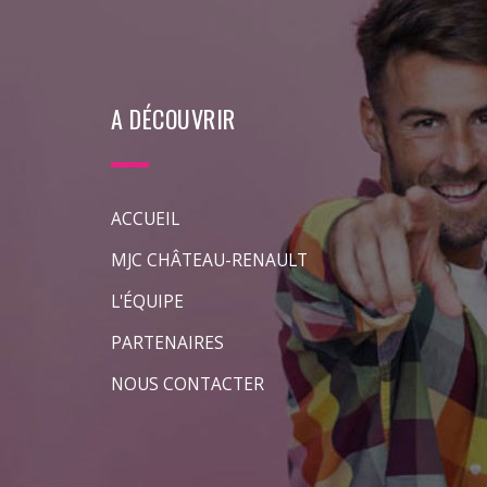
A DÉCOUVRIR
ACCUEIL
MJC CHÂTEAU-RENAULT
L'ÉQUIPE
PARTENAIRES
NOUS CONTACTER